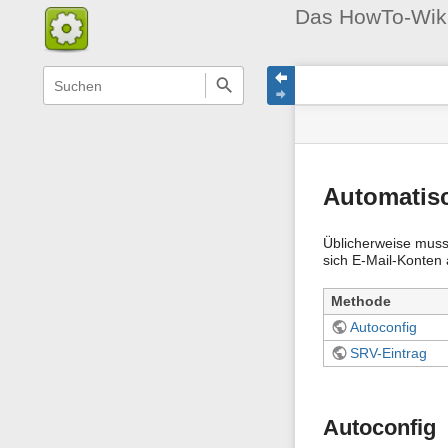
Das HowTo-Wik
Navigationsmenüs
Wikiübergreifende
Seitenstatus
Seiten-
Schnellsuche
und
Werkzeuge
Suche
Automatisc
Üblicherweise muss 
sich E-Mail-Konten 
Methode
Autoconfig
SRV-Eintrag
Autoconfig