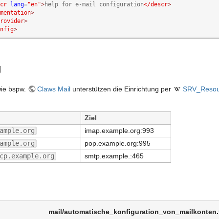
cr
lang
=
"en"
>
help for e-mail configuration
</descr
>
mentation
>
rovider
>
nfig
>
g
 wie bspw.
Claws Mail
unterstützen die Einrichtung per
SRV_Resou
Ziel
ample.org
imap.example.org:993
ample.org
pop.example.org:995
cp.example.org
smtp.example.:465
mail/automatische_konfiguration_von_mailkonten.