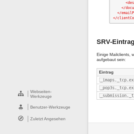
<des
</docu
</emailP
</clientCo
SRV-Eintra
Einige Mailclients,
aufgebaut sein:
Eintrag
_imaps._tcp.ex
_pop3s._tcp.ex
Webseiten-
_submission._t
Werkzeuge
Benutzer-Werkzeuge
Zuletzt Angesehen