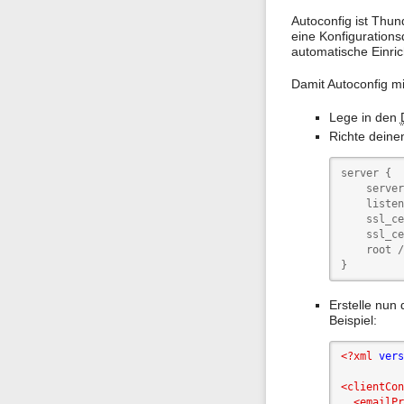
Autoconfig ist Thun
eine Konfigurations
automatische Einri
Damit Autoconfig mi
Lege in den
Richte deine
server {

    server
    listen
    ssl_ce
    ssl_ce
    root /
}
Erstelle nun 
Beispiel:
<?xml
vers
<clientCon
<emailPr