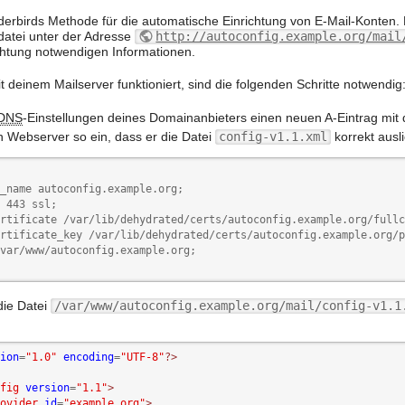
derbirds Methode für die automatische Einrichtung von E-Mail-Konten.
datei unter der Adresse
http://autoconfig.example.org/mail
chtung notwendigen Informationen.
t deinem Mailserver funktioniert, sind die folgenden Schritte notwendig
DNS
-Einstellungen deines Domainanbieters einen neuen A-Eintrag m
n Webserver so ein, dass er die Datei
config-v1.1.xml
korrekt ausl
_name autoconfig.example.org;

 443 ssl;

rtificate /var/lib/dehydrated/certs/autoconfig.example.org/fullc
rtificate_key /var/lib/dehydrated/certs/autoconfig.example.org/p
var/www/autoconfig.example.org;

die Datei
/var/www/autoconfig.example.org/mail/config-v1.1
ion
=
"1.0"
encoding
=
"UTF-8"
?>
fig
version
=
"1.1"
>
ovider
id
=
"example.org"
>