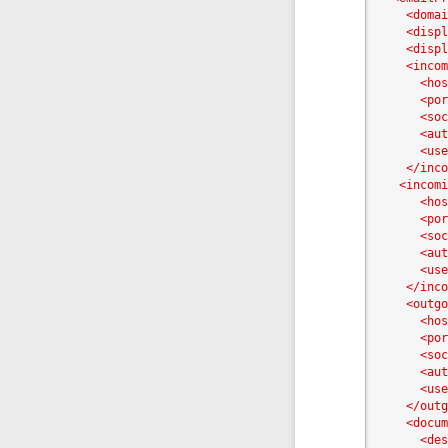
<domai
<displ
<displ
<incom
<hos
<por
<soc
<aut
<use
</inco
<incomi
<hos
<por
<soc
<aut
<use
</inco
<outgo
<hos
<por
<soc
<aut
<use
</outg
<docum
<des