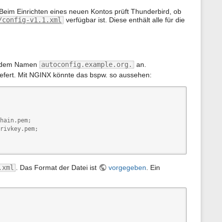
r
S
 Beim Einrichten eines neuen Kontos prüft Thunderbird, ob
e
/config-v1.1.xml
verfügbar ist. Diese enthält alle für die
i
t
e
:
it dem Namen
autoconfig.example.org.
an.
iefert. Mit NGINX könnte das bspw. so aussehen:
hain.pem;

rivkey.pem;

.xml
. Das Format der Datei ist
vorgegeben
. Ein