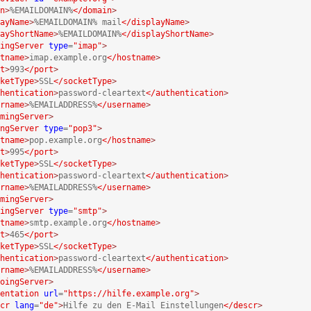
n
>
%EMAILDOMAIN%
</domain
>
ayName
>
%EMAILDOMAIN% mail
</displayName
>
ayShortName
>
%EMAILDOMAIN%
</displayShortName
>
ingServer
type
=
"imap"
>
tname
>
imap.example.org
</hostname
>
t
>
993
</port
>
ketType
>
SSL
</socketType
>
hentication
>
password-cleartext
</authentication
>
rname
>
%EMAILADDRESS%
</username
>
mingServer
>
ngServer
type
=
"pop3"
>
tname
>
pop.example.org
</hostname
>
t
>
995
</port
>
ketType
>
SSL
</socketType
>
hentication
>
password-cleartext
</authentication
>
rname
>
%EMAILADDRESS%
</username
>
mingServer
>
ingServer
type
=
"smtp"
>
tname
>
smtp.example.org
</hostname
>
t
>
465
</port
>
ketType
>
SSL
</socketType
>
hentication
>
password-cleartext
</authentication
>
rname
>
%EMAILADDRESS%
</username
>
oingServer
>
entation
url
=
"https://hilfe.example.org"
>
cr
lang
=
"de"
>
Hilfe zu den E-Mail Einstellungen
</descr
>